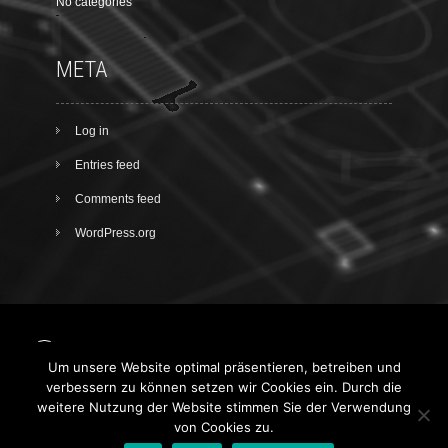
No categories
META
Log in
Entries feed
Comments feed
WordPress.org
Um unsere Website optimal präsentieren, betreiben und
Facebook
verbessern zu können setzen wir Cookies ein. Durch die
weitere Nutzung der Website stimmen Sie der Verwendung
Über mich
Impressum
AGB
von Cookies zu.
Datenschutz