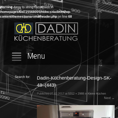
Warning
: Array to string conversion in
/homepages/6/d725568005/htdocs/dadin.eu/wp-
content/themes/panaroma/header.php
on line
68
Menu
Search for:
Dadin-Küchenberatung-Design-SK-
48–(443)
Published
27.03.2017
at
5312 × 2988
in
Kleine Küchen
Next
→