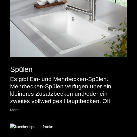
Spülen
Es gibt Ein- und Mehrbecken-Spülen.
Mehrbecken-Spülen verfügen über ein
kleineres Zusatzbecken und/oder ein
zweites vollwertiges Hauptbecken. Oft
werden Spülbecken mit einer Abtropffläche
Mehr
kombiniert, um abtropfendes Wasser in das
Spülbecken zurückzuführen.
Eck und
Diagonalspülen sind spezielle Lösungen für