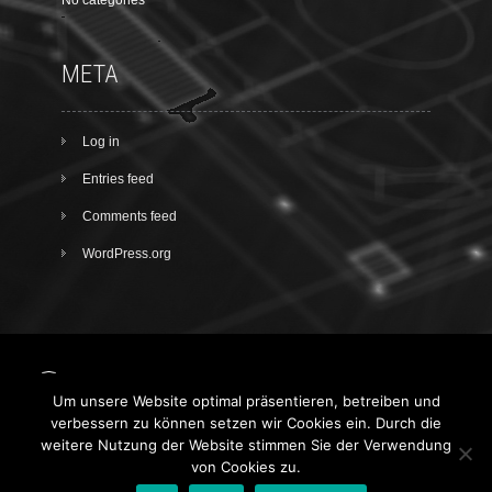
No categories
META
Log in
Entries feed
Comments feed
WordPress.org
Um unsere Website optimal präsentieren, betreiben und
Facebook
verbessern zu können setzen wir Cookies ein. Durch die
weitere Nutzung der Website stimmen Sie der Verwendung
Über mich
Impressum
AGB
von Cookies zu.
Datenschutz