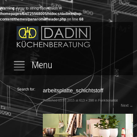
Warning
: Array to string conversion in
/homepages/6/d725568005/htdocs/dadin.eu/wp-
content/themes/panaroma/header.php
on line
68
Menu
Search for:
arbeitsplatte_schichtstoff
Published
03.07.2015
at
613 × 398
in
Funktionalität
Next
→