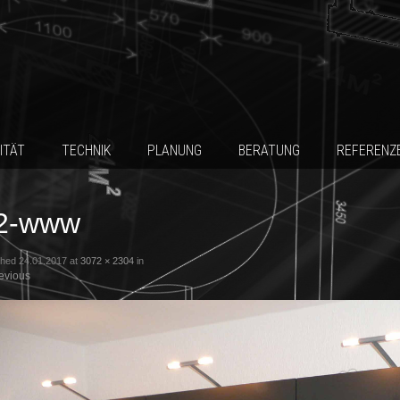
ITÄT
TECHNIK
PLANUNG
BERATUNG
REFERENZ
2-www
shed
24.01.2017
at
3072 × 2304
in
evious