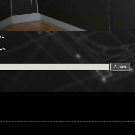
e 1
www