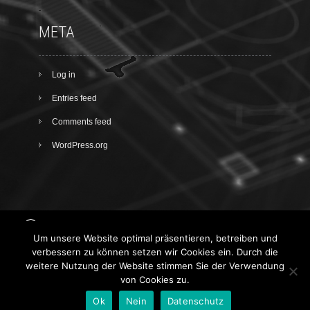
META
Log in
Entries feed
Comments feed
WordPress.org
Um unsere Website optimal präsentieren, betreiben und
Facebook
verbessern zu können setzen wir Cookies ein. Durch die
weitere Nutzung der Website stimmen Sie der Verwendung
Über mich
Impressum
AGB
von Cookies zu.
Datenschutz
Ok
Nein
Datenschutz
VV-soft