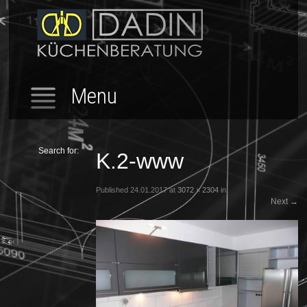
Menu
Search for:
K.2-www
Published
24.01.2017
at
3072 × 2304
in
Next
→