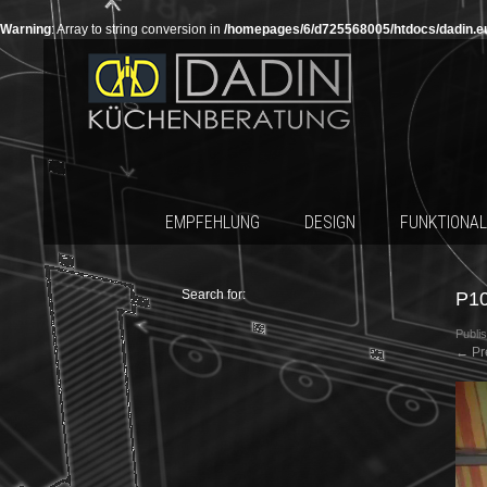
Warning
: Array to string conversion in
/homepages/6/d725568005/htdocs/dadin.e
EMPFEHLUNG
DESIGN
FUNKTIONAL
Search for:
P1
Publi
←
Pr