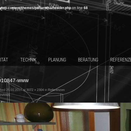
u/wp-content/themes/panaroma/header.php
on line
68
ITÄT
TECHNIK
PLANUNG
BERATUNG
REFERENZ
010847-www
shed
25.01.2017
at
3072 × 2304
in
Referenzen
evious