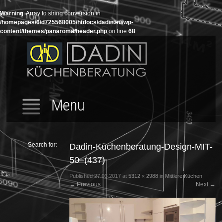
Warning
: Array to string conversion in
/homepages/6/d725568005/htdocs/dadin.eu/wp-
content/themes/panaroma/header.php
on line
68
Menu
Search for:
Dadin-Küchenberatung-Design-MIT-
50–(437)
Published
27.03.2017
at
5312 × 2988
in
Mittlere Küchen
←
Previous
Next
→