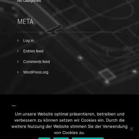
No categories
META
Log in
Entries feed
Comments feed
WordPress.org
Um unsere Website optimal präsentieren, betreiben und
Facebook
verbessern zu können setzen wir Cookies ein. Durch die
weitere Nutzung der Website stimmen Sie der Verwendung
Über mich
Impressum
AGB
von Cookies zu.
Datenschutz