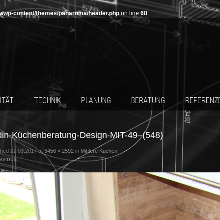
u/wp-content/themes/panaroma/header.php
on line
68
ITÄT
TECHNIK
PLANUNG
BERATUNG
REFERENZ
in-Küchenberatung-Design-MIT-49–(548)
shed
27.03.2017
at
3456 × 2592
in
Mittlere Küchen
evious