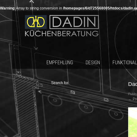
Warning
: Array to string conversion in
/homepages/6/d725568005/htdocs/dadin.e
EMPFEHLUNG
DESIGN
FUNKTIONAL
Search for:
Dad
Publi
←
Pr